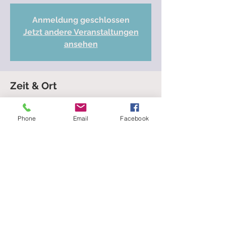
Anmeldung geschlossen
Jetzt andere Veranstaltungen
ansehen
Zeit & Ort
Mar 07, 2024, 8:00 PM
Zurich, Fröhlichstrasse 23, 8008 Zurich,
Phone
Email
Facebook
Switzerland
Diese Veranstaltung teilen